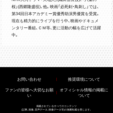
桜」(西郷隆盛役)、他。映画「必死剣・鳥刺し」では、
第34回日本アカデミー賞優秀助演男優賞を受賞。
現在も精力的にライブを行う中、映画やドキュメ
ンタリー番組、ＣＭ等、更に活動の幅を広げて活躍
中。
お問い合わせ
推奨環境について
ファンの皆様へ大切なお願
オフィシャル情報の掲載に
い
ついて
掲載されているすべてのコンテンツ
(記事、画像、音声データ、映像データ等)の無断転載を禁じます。