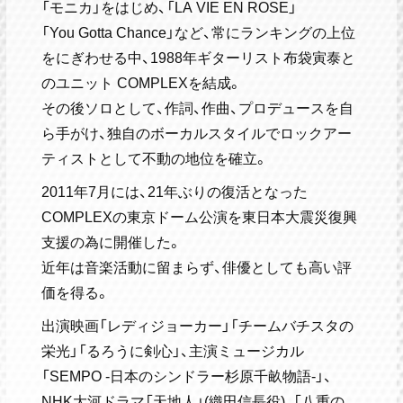
「モニカ」をはじめ、「LA VIE EN ROSE」
「You Gotta Chance」など、常にランキングの上位
をにぎわせる中、1988年ギターリスト布袋寅泰と
のユニット COMPLEXを結成。
その後ソロとして、作詞、作曲、プロデュースを自
ら手がけ、独自のボーカルスタイルでロックアー
ティストとして不動の地位を確立。
2011年7月には、21年ぶりの復活となった
COMPLEXの東京ドーム公演を東日本大震災復興
支援の為に開催した。
近年は音楽活動に留まらず、俳優としても高い評
価を得る。
出演映画「レディジョーカー」「チームバチスタの
栄光」「るろうに剣心」、主演ミュージカル
「SEMPO -日本のシンドラー杉原千畝物語-」、
NHK大河ドラマ「天地人」(織田信長役)、「八重の