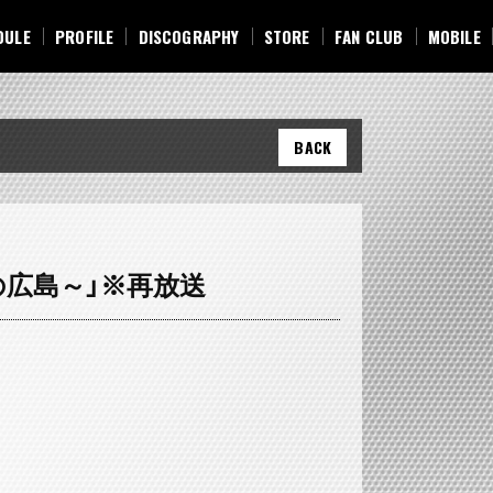
DULE
PROFILE
DISCOGRAPHY
STORE
FAN CLUB
MOBILE
DULE
PROFILE
DISCOGRAPHY
STORE
FAN CLUB
MOBILE
BACK
ちの広島～」※再放送