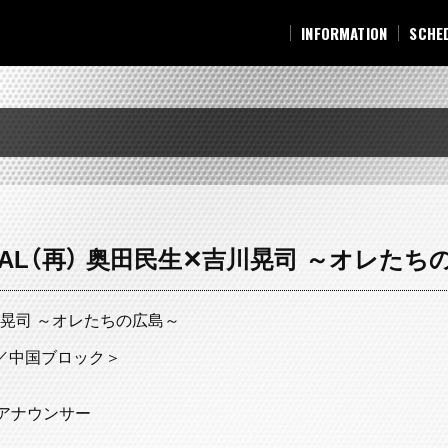
INFORMATION
SCHE
INFORMATION
SCHE
PECIAL（再） 奥田民生✕吉川晃司 ～オレた
✕吉川晃司 ～オレたちの広島～
＜総合／中国ブロック＞
アナウンサー