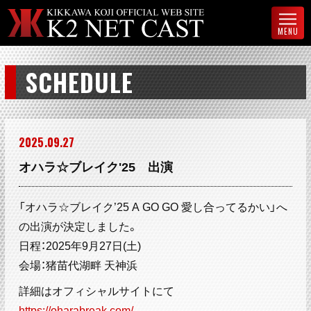
MENU
SCHEDULE
2025
09
27
オハラ☆ブレイク'25 出演
「オハラ☆ブレイク’25 A GO GO 愛し合ってるかい」へ
の出演が決定しました。
日程：2025年9月27日(土)
会場：猪苗代湖畔 天神浜
詳細はオフィシャルサイトにて
https://oharabreak.com/