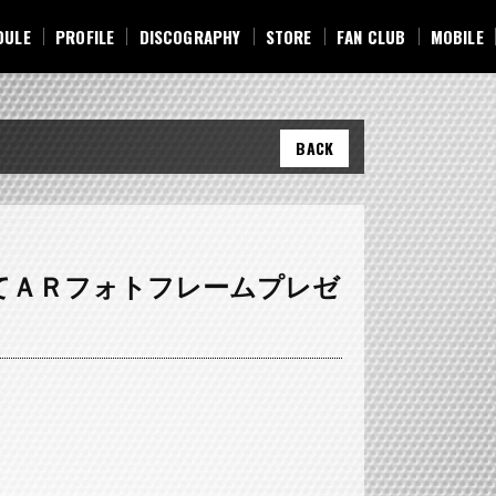
DULE
PROFILE
DISCOGRAPHY
STORE
FAN CLUB
MOBILE
DULE
PROFILE
DISCOGRAPHY
STORE
FAN CLUB
MOBILE
BACK
にてＡＲフォトフレームプレゼ