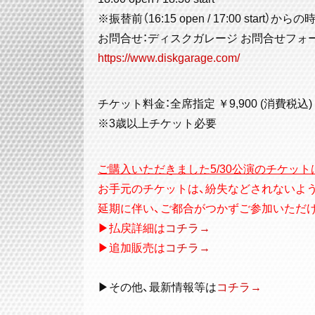
※振替前（16:15 open / 17:00 star
お問合せ：ディスクガレージ お問合せフォ
https://www.diskgarage.com/
チケット料金：全席指定 ￥9,900 (消費税込) /
※3歳以上チケット必要
ご購入いただきました5/30公演のチケット
お手元のチケットは、紛失などされないよ
延期に伴い、ご都合がつかずご参加いただ
▶払戻詳細は
コチラ→
▶追加販売は
コチラ→
▶その他、最新情報等は
コチラ→