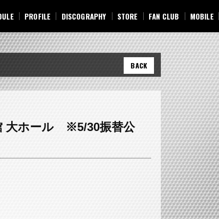
DULE
PROFILE
DISCOGRAPHY
STORE
FAN CLUB
MOBILE
DULE
PROFILE
DISCOGRAPHY
STORE
FAN CLUB
MOBILE
BACK
文化会館 大ホール ※5/30振替公